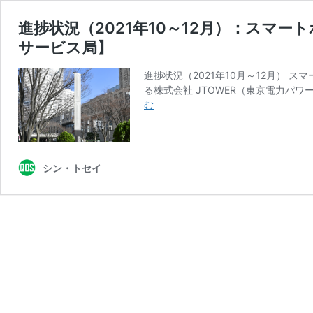
進捗状況（2021年10～12月）：スマ
サービス局】
進捗状況（2021年10月～12月） 
る株式会社 JTOWER（東京電力パ
進
む
捗
状
況
（2021
シン・トセイ
年
10
～
12
月）：
ス
マ
ー
ト
ポ