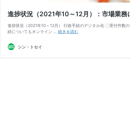
進捗状況（2021年10～12月）：市場
進捗状況（2021年10～12月） 行政手続のデジタル化 〇受付
進
続についてもオンライン …
続きを読む
捗
状
シン・トセイ
況
（2021
年
10
～
12
月）：
市
場
業
務
に
係
る