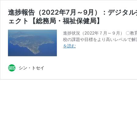
進捗報告（2022年7月～9月）：デジ
ェクト【総務局・福祉保健局】
進捗状況（2022年７月～９月） 〇教
校の課題や目標をより高いレベルで解
進
を読む
捗
報
告
シン・トセイ
（2022
年
7
月
～
9
月）：
デ
ジ
タ
ル