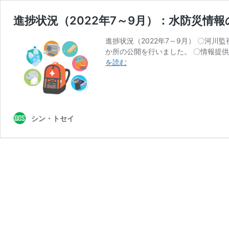
進捗状況（2022年7～9月）：水防災情
進捗状況（2022年7～9月） 〇河
か所の公開を行いました。 〇情報提
進
を読む
捗
状
況
（2022
年
シン・トセイ
7
～
9
月）：
水
防
災
情
報
の