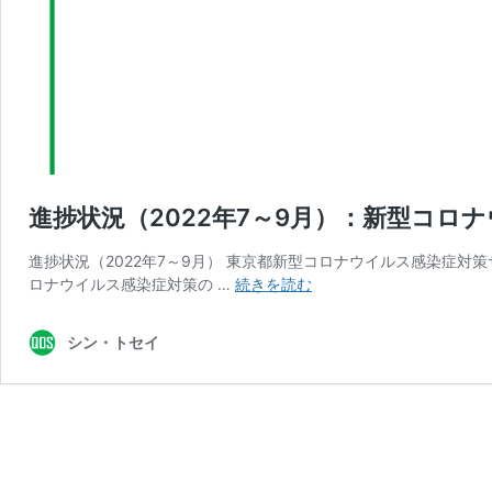
進捗状況（2022年7～9月）：新型コ
進捗状況（2022年7～9月） 東京都新型コロナウイルス感染症対
進
ロナウイルス感染症対策の …
続きを読む
捗
状
シン・トセイ
況
（2022
年
7
～
9
月）：