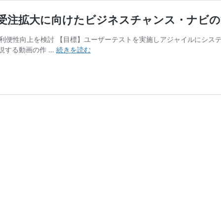
業の受注拡大に向けたビジネスチャンス・ナビ
イトの利便性向上を検討 【目標】ユーザーテストを実施しアジャイルにシス
進
説する動画の作 …
続きを読む
捗
状
況
（2022
年
7
～
9
月）：
中
小
企
業
の
受
注