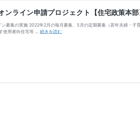
宅のオンライン申請プロジェクト【住宅政策本部
ライン募集の実施 2022年2月の毎月募集、5月の定期募集（若年夫婦
進
す使用者向住宅等 …
続きを読む
捗
状
況
（2022
年
7
～
9
月）：
都
営
住
宅
の
オ
ン