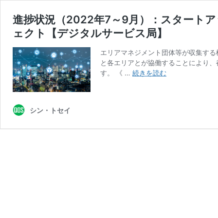
進捗状況（2022年7～9月）：スター
ェクト【デジタルサービス局】
エリアマネジメント団体等が収集する
と各エリアとが協働することにより、
進
す。 《 …
続きを読む
捗
状
況
シン・トセイ
（2022
年
7
～
9
月）：
ス
タ
ー
ト
ア