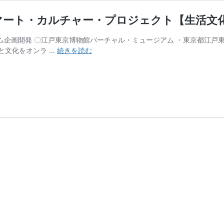
Oスマート・カルチャー・プロジェクト【生活文
グラム企画開発 〇江戸東京博物館バーチャル・ミュージアム ・東京都江戸
進
と文化をオンラ …
続きを読む
捗
状
況
（2022
年
7
～
9
月）：
TOKYO
ス
マ
ー
ト・
カ
ル