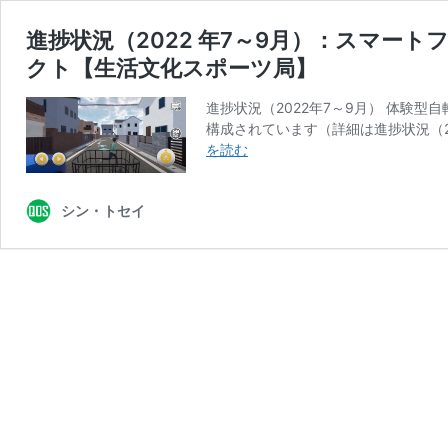
進捗状況（2022 年7～9月）：スマー
クト【生活文化スポーツ局】
進捗状況（2022年7～9月） 体験
構成されています（詳細は進捗状況（2
進
を読む
捗
状
シン・トセイ
況
（2022
年
7
～
9
月）：
ス
マ
ー
ト
フ