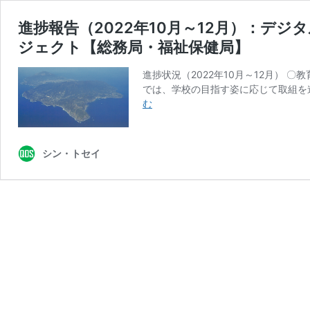
進捗報告（2022年10月～12月）：デ
ジェクト【総務局・福祉保健局】
進捗状況（2022年10月～12月） 〇
では、学校の目指す姿に応じて取組を
進
む
捗
報
告
シン・トセイ
（2022
年
10
月
～
12
月）：
デ
ジ
タ
ル