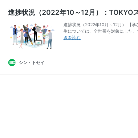
進捗状況（2022年10～12月）：TOK
進捗状況（2022年10月～12月） 
生については、全世帯を対象にした、
進
きを読む
捗
状
況
シン・トセイ
（2022
年
10
～
12
月）：
TOKYO
ス
マ
ー
ト・
ス