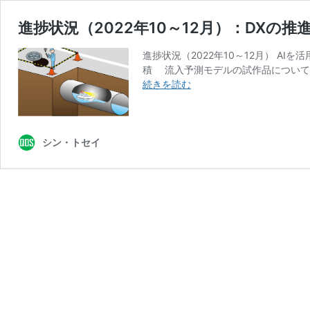
進捗状況（2022年10～12月）：DX
進捗状況（2022年10～12月） 
積 流入予測モデルの試作品について
進
続きを読む
捗
状
況
（2022
シン・トセイ
年
10
～
12
月）：
DX
の
推
進
に
よ