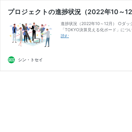
プロジェクトの進捗状況（2022年10～
進捗状況（2022年10～12月） ○
「TOKYO決算見える化ボード」につい
プ
読む
ロ
ジ
ェ
シン・トセイ
ク
ト
の
進
捗
状
況
（2022
年
10
～
12