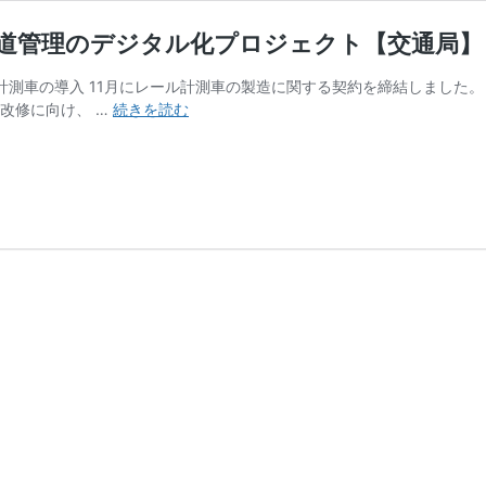
鉄軌道管理のデジタル化プロジェクト【交通局】
レール計測車の導入 11月にレール計測車の製造に関する契約を締結しまし
進
改修に向け、 …
続きを読む
捗
状
況
（2022
年
10
～
12
月）：
地
下
鉄
軌
道
管
理