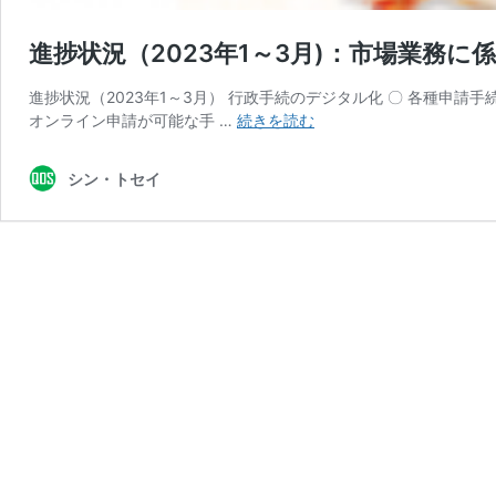
進捗状況（2023年1～3月)：市場業務
進捗状況（2023年1～3月） 行政手続のデジタル化 〇 各種申
進
オンライン申請が可能な手 …
続きを読む
捗
状
シン・トセイ
況
（2023
年
1
～
3
月)：
市
場
業
務
に
係
る