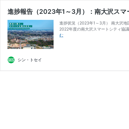
進捗報告（2023年1～3月）：南大沢ス
進捗状況（2023年1～3月） 南大沢
2022年度の南大沢スマートシティ協
進
む
捗
報
告
（2023
シン・トセイ
年
1
～
3
月）：
南
大
沢
ス
マ
ー