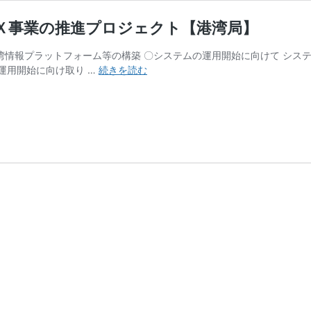
ＤＸ事業の推進プロジェクト【港湾局】
島港湾情報プラットフォーム等の構築 〇システムの運用開始に向けて シ
進
運用開始に向け取り …
続きを読む
捗
状
況
（2023
年
1
～
3
月）：
離
島
港
湾
Ｄ
Ｘ
事