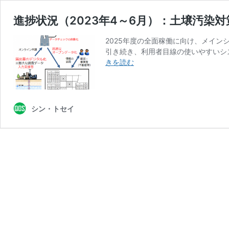
進捗状況（2023年4～6月）：土壌汚
2025年度の全面稼働に向け、メイ
引き続き、利用者目線の使いやすいシス
進
きを読む
捗
状
況
（2023
シン・トセイ
年
4
～
6
月）：
土
壌
汚
染
対
策