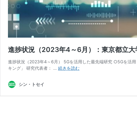
進捗状況（2023年4～6月）：東京都
進捗状況（2023年4～6月） 5Gを活用した最先端研究 ○5G
進
キング」 研究代表者： …
続きを読む
捗
状
シン・トセイ
況
（2023
年
4
～
6
月）：
東