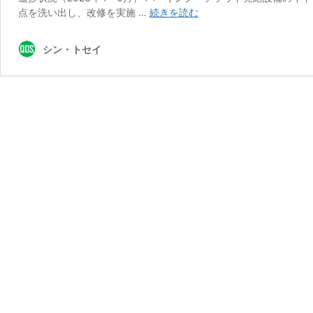
進
点を洗い出し、改修を実施 …
続きを読む
捗
状
シン・トセイ
況
（2023
年
4
～
6
月）：
パ
ー
キ
ン
グ・
チ
ケ
ッ
ト
発
給