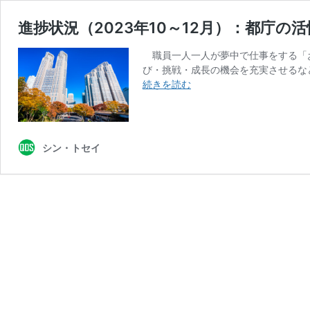
進捗状況（2023年10～12月）：都庁
職員一人一人が夢中で仕事をする「
び・挑戦・成長の機会を充実させるなど
進
続きを読む
捗
状
況
（2023
シン・トセイ
年
10
～
12
月）：
都
庁
の
活
性
化・