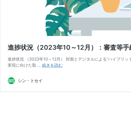
進捗状況（2023年10～12月）：審査
進捗状況 （2023年10～12月） 対面とデジタルによる“ハイブ
進
実現に向けた取 …
続きを読む
捗
状
シン・トセイ
況
（2023
年
10
～
12
月）：
審