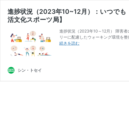
進捗状況（2023年10~12月）：いつ
活文化スポーツ局】
進捗状況（2023年10～12月） 
リーに配慮したウォーキング環境を整
進
続きを読む
捗
状
況
（2023
シン・トセイ
年
10~12
月）：
い
つ
で
も・
ど
こ
で