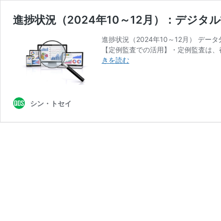
進捗状況（2024年10～12月）：デジ
進捗状況（2024年10～12月） 
【定例監査での活用】・定例監査は、
進
きを読む
捗
状
況
（2024
シン・トセイ
年
10
～
12
月）：
デ
ジ
タ
ル
技
術