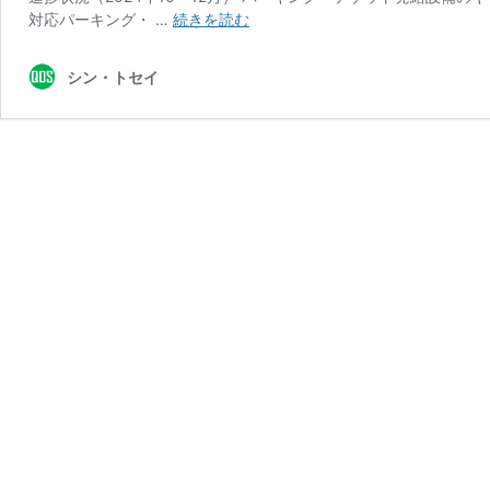
進
対応パーキング・ …
続きを読む
捗
状
シン・トセイ
況
（2024
年
10
～
12
月）：
パ
ー
キ
ン
グ・
チ
ケ
ッ
ト
発
給