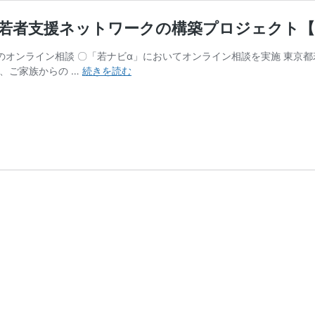
イン若者支援ネットワークの構築プロジェクト
からのオンライン相談 〇「若ナビα」においてオンライン相談を実施 東
進
人、ご家族からの …
続きを読む
捗
状
況
（2021
年
4
～
6
月）：
オ
ン
ラ
イ
ン
若
者