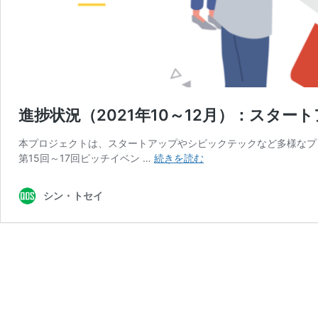
進捗状況（2021年10～12月）：スタ
本プロジェクトは、スタートアップやシビックテックなど多様なプレ
進
第15回～17回ピッチイベン …
続きを読む
捗
状
シン・トセイ
況
（2021
年
10
～
12
月）：
ス