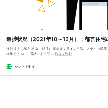
進捗状況（2021年10～12月）：都営
進捗状況（2021年10～12月） 募集オンライン申請システムの
進
構築とともに、電話による問 …
続きを読む
捗
状
シン・トセイ
況
（2021
年
10
～
12
月）：
都