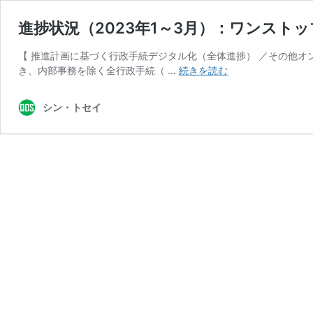
進捗状況（2023年1～3月）：ワンスト
【 推進計画に基づく行政手続デジタル化（全体進捗） ／その他オ
進
き、内部事務を除く全行政手続（ …
続きを読む
捗
状
シン・トセイ
況
（2023
年
1
～
3
月）：
ワ
ン
ス
ト
ッ
プ・
オ