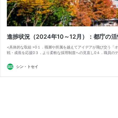
進捗状況（2024年10～12月）：都庁
<具体的な取組 >0１．職層や所属を越えてアイデアが飛び交う「
戦・成長を応援0３．より柔軟な採用制度への見直し0４．職員のデ
シン・トセイ