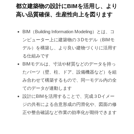
都立建築物の設計にBIMを活用し、より
務
高い品質確保、生産性向上を図ります
局】
BIM（Building Information Modeling）とは、コ
2026
ンピューター上に建築物の３Dモデル（BIMモ
年
6
デル）を構築し、より良い建物づくりに活用す
月
る仕組みです
25
BIMモデルは、寸法や材質などのデータを持っ
日
たパーツ（壁、柱、ドア、設備機器など）を組
by
み合わせて構築するもので、同一モデル内の全
財
てのデータが連動します
務
設計にBIMを活用することで、完成３Dイメー
局
ジの共有による合意形成の円滑化や、図面の修
正や整合確認など作業の効率化が期待できます