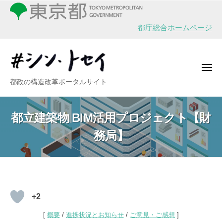
シ
ー
コ
ン
ン
・
都庁総合ホームページ
テ
ト
ン
セ
イ
ツ
メ
へ
ニ
シ
都政の構造改革ポータルサイト
ュ
ス
ー
ン
キ
・
ッ
都立建築物 BIM活用プロジェクト【財
ト
プ
務局】
セ
イ
都
+2
立
[
概要
/
進捗状況とお知らせ
/
ご意見・ご感想
]