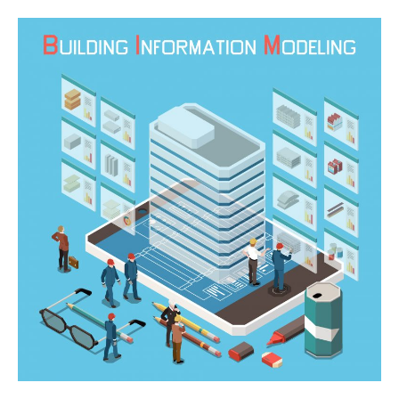
建
築
物
BIM
活
用
プ
ロ
ジ
ェ
ク
ト
【財