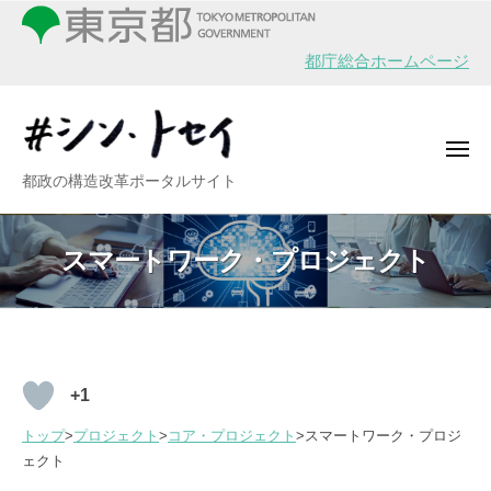
シ
ー
コ
ン
ン
・
都庁総合ホームページ
テ
ト
ン
セ
イ
ツ
メ
へ
ニ
シ
都政の構造改革ポータルサイト
ュ
ス
ー
ン
キ
・
ッ
スマートワーク・プロジェクト
ト
プ
セ
イ
ス
+1
マ
トップ
>
プロジェクト
>
コア・プロジェクト
>スマートワーク・プロジ
ー
ェクト