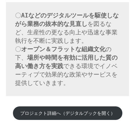
ト
ワ
〇
AIなどのデジタルツールを駆使しな
がら業務の抜本的な見直し
を図るな
ー
ど、生産性の更なる向上や迅速な事業
ク・
執行を不断に実践します。
プ
〇
オープン＆フラットな組織文化
の
ロ
下、
場所や時間を有効に活用した質の
高い働き方を実践
できる環境でイノベ
ジ
ーティブで効果的な政策やサービスを
ェ
提供していきます。
ク
ト
プロジェクト詳細へ（デジタルブックを開く）
2025
年
11