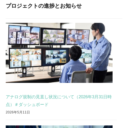
月
プロジェクトの進捗とお知らせ
25
日
by
構
造
改
革
推
進
チ
ー
ム
アナログ規制の見直し状況について（2026年3月31日時
点）＃ダッシュボード
2026年5月11日