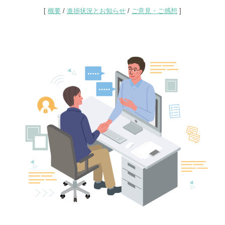
ジ
[
概要
/
進捗状況とお知らせ
/
ご意見・ご感想
]
タ
ル
ツ
ー
ル
を
活
用
し
た
収
用