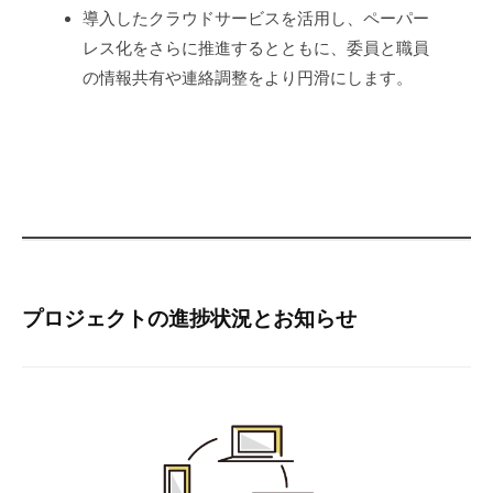
用
導入したクラウドサービスを活用し、ペーパー
レス化をさらに推進するとともに、委員と職員
委
の情報共有や連絡調整をより円滑にします。
員
会
事
務
局】
2026
プロジェクトの進捗状況とお知らせ
年
6
月
24
日
by
収