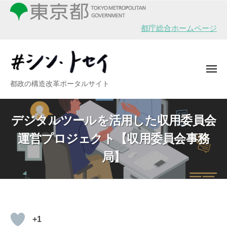
シ
ー
コ
ン
ン
・
都庁総合ホームページ
テ
ト
ン
セ
イ
ツ
メ
へ
ニ
シ
都政の構造改革ポータルサイト
ュ
ス
ー
ン
キ
・
ッ
デジタルツールを活用した収用委員会
ト
プ
運営プロジェクト【収用委員会事務
セ
イ
局】
デ
+1