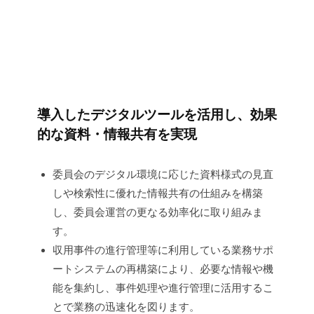
委
員
会
運
導入したデジタルツールを活用し、効果
営
的な資料・情報共有を実現
プ
ロ
委員会のデジタル環境に応じた資料様式の見直
しや検索性に優れた情報共有の仕組みを構築
ジ
し、委員会運営の更なる効率化に取り組みま
ェ
す。
ク
収用事件の進行管理等に利用している業務サポ
ートシステムの再構築により、必要な情報や機
ト
能を集約し、事件処理や進行管理に活用するこ
【収
とで業務の迅速化を図ります。