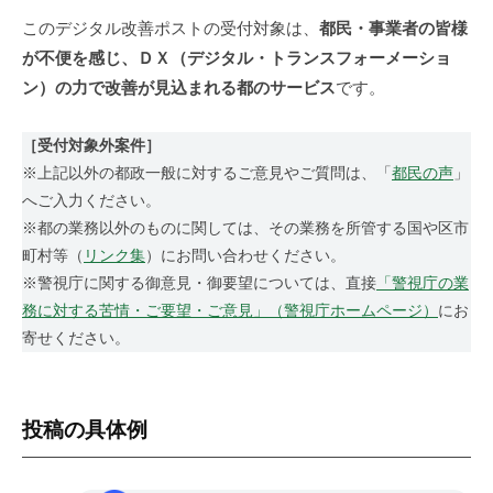
改
このデジタル改善ポストの受付対象は、
都民・事業者の皆様
革
推
が不便を感じ、ＤＸ（デジタル・トランスフォーメーショ
進
ン）の力で改善が見込まれる都のサービス
です。
チ
ー
［受付対象外案件］
ム
※上記以外の都政一般に対するご意見やご質問は、「
都民の声
」
へご入力ください。
※都の業務以外のものに関しては、その業務を所管する国や区市
町村等（
リンク集
）にお問い合わせください。
※警視庁に関する御意見・御要望については、直接
「警視庁の業
務に対する苦情・ご要望・ご意見」（警視庁ホームページ）
にお
寄せください。
投稿の具体例