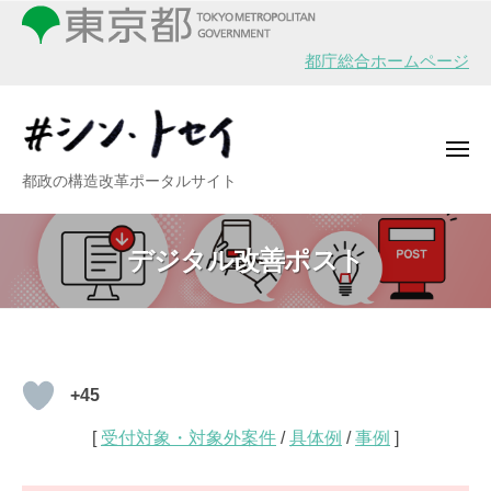
シ
ー
コ
ン
ン
・
都庁総合ホームページ
テ
ト
ン
セ
イ
ツ
メ
へ
ニ
シ
都政の構造改革ポータルサイト
ュ
ス
ー
ン
キ
・
ッ
デジタル改善ポスト
ト
プ
セ
イ
デ
+45
ジ
[
受付対象・対象外案件
/
具体例
/
事例
]
タ