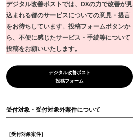
ル
デジタル改善ポストでは、DXの力で改善が見
改
込まれる都のサービスについての意見・提言
善
をお待ちしています。投稿フォームボタンか
ポ
ら、不便に感じたサービス・手続等について
ス
投稿をお願いいたします。
ト
デジタル改善ポスト
2026
年
投稿フォーム
5
月
11
受付対象・受付対象外案件について
日
by
構
造
［受付対象案件］