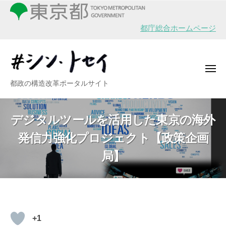
シ
ー
コ
ン
ン
・
都庁総合ホームページ
テ
ト
ン
セ
イ
ツ
メ
へ
ニ
シ
都政の構造改革ポータルサイト
ュ
ス
ー
ン
キ
・
ッ
デジタルツールを活用した東京の海外
ト
プ
発信力強化プロジェクト【政策企画
セ
イ
局】
デ
+1