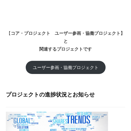
ク
ト
【政
【
コア・プロジェクト ユーザー参画・協働プロジェクト】
策
と
企
関連するプロジェクトです
画
局】
ユーザー参画・協働プロジェクト
2026
年
プロジェクトの進捗状況とお知らせ
7
月
17
日
by
政