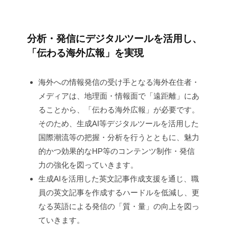
の
海
分析・発信にデジタルツールを活用し、
外
「伝わる海外広報」を実現
発
海外への情報発信の受け手となる海外在住者・
信
メディアは、地理面・情報面で「遠距離」にあ
力
ることから、「伝わる海外広報」が必要です。
そのため、生成AI等デジタルツールを活用した
強
国際潮流等の把握・分析を行うとともに、魅力
化
的かつ効果的なHP等のコンテンツ制作・発信
プ
力の強化を図っていきます。
生成AIを活用した英文記事作成支援を通じ、職
ロ
員の英文記事を作成するハードルを低減し、更
ジ
なる英語による発信の「質・量」の向上を図っ
ェ
ていきます。