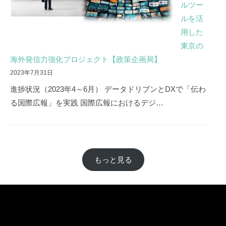
ルツー
ルを活
用した
東京の
海外発信力強化プロジェクト【政策企画局】
2023年7月31日
進捗状況（2023年4～6月） データドリブンとDXで「伝わ
る国際広報」を実践 国際広報におけるデジ…
もっと見る