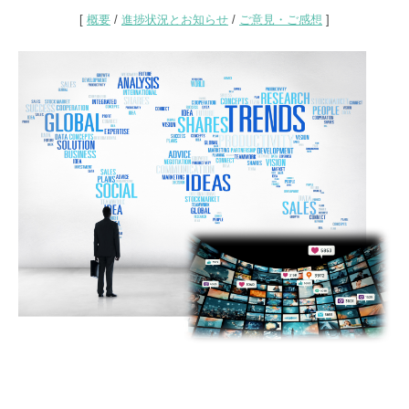
ジ
[
概要
/
進捗状況とお知らせ
/
ご意見・ご感想
]
タ
ル
ツ
ー
ル
を
活
用
し
た
東
京