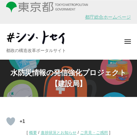
シ
ー
コ
ン
ン
・
都庁総合ホームページ
テ
ト
ン
セ
イ
ツ
メ
へ
ニ
シ
都政の構造改革ポータルサイト
ュ
ス
ー
ン
キ
・
ッ
水防災情報の発信強化プロジェクト
ト
プ
【建設局】
セ
イ
水
+1
防
[
概要
/
進捗状況とお知らせ
/
ご意見・ご感想
]