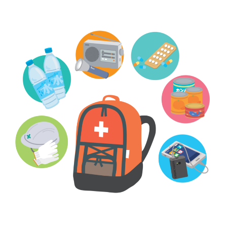
災
情
報
の
発
信
強
化
プ
ロ
ジ
ェ
ク