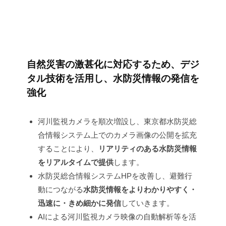
ト
【建
設
自然災害の激甚化に対応するため、デジ
局】
タル技術を活用し、水防災情報の発信を
強化
2026
年
6
河川監視カメラを順次増設し、東京都水防災総
月
合情報システム上でのカメラ画像の公開を拡充
24
することにより、
リアリティのある水防災情報
日
をリアルタイムで提供
します。
by
水防災総合情報システムHPを改善し、避難行
建
設
動につながる
水防災情報をよりわかりやすく・
局
迅速に・きめ細かに発信
していきます。
AIによる河川監視カメラ映像の自動解析等を活