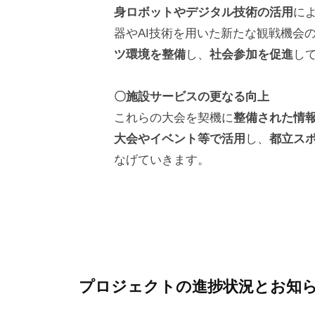
身ロボットやデジタル技術の活用
に
ー
器やAI技術を用いた新たな観戦機会
ツ
ツ環境を整備
し、
社会参加を促進
し
と
〇施設サービスの更なる向上
これらの大会を契機に
整備された情
つ
大会やイベント等で活用
し、
都立ス
な
なげていきます。
が
る
プ
プロジェクトの進捗状況とお知
ロ