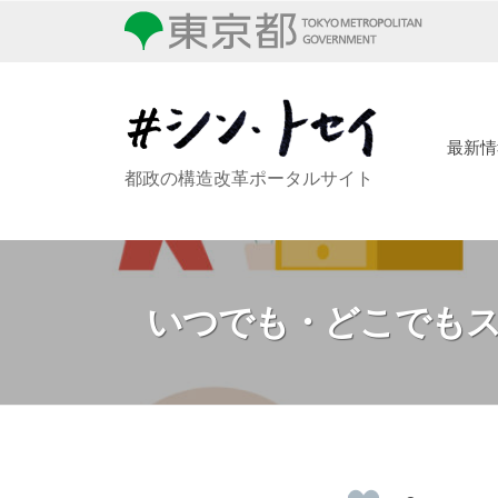
コ
ン
ン
・
テ
ト
ン
セ
ツ
最新情
イ
シ
都政の構造改革ポータルサイト
へ
ン
ス
・
キ
ッ
ト
いつでも・どこでも
プ
セ
イ