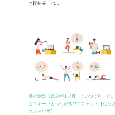
進
ス開拓等、バ…
本
部】
2026
年
6
月
24
日
by
生
活
進捗状況（2024年1~3月）：いつでも・ど
文
もスポーツとつながるプロジェクト【生活
化
スポーツ局】
局