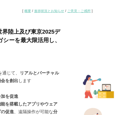
[
概要
/
進捗状況とお知らせ
/
ご意見・ご感想
]
5世界陸上及び東京2025デ
ガシーを最大限活用し、
を通じて、
リアルとバーチャル
機会を創出
します
参加を促進
機能を搭載したアプリやウェア
グの促進
、遠隔操作が可能な
分