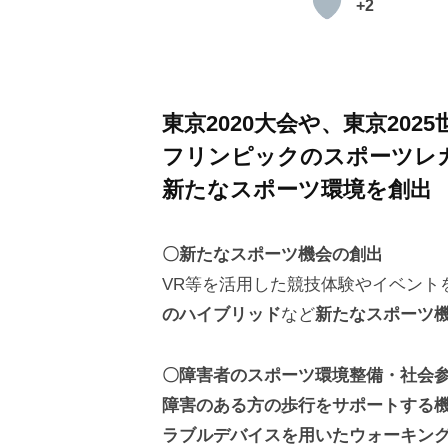
い
+2
つ
で
東京2020大会や、東京202
も・
フリンピックのスポーツレ
新たなスポーツ環境を創出
ど
こ
〇新たなスポーツ機会の創出
で
VR等を活用した競技体験やイベント
のハイブリッド
など
新たなスポーツ
も
〇障害者のスポーツ環境整備・社会
ス
障害のある方の歩行をサポートする
ポ
ラブルデバイスを用いたウォーキン