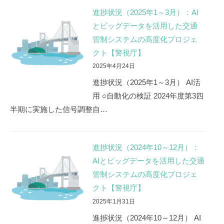
テ
進捗状況（2025年1～3月）：AI
ム
とビッグデータを活用した交通
の
管制システムの高度化プロジェ
高
クト【警視庁】
2025年4月24日
度
進捗状況（2025年1～3月） AI活
化
用 ○自動化の検証 2024年度第3四
プ
半期に実施した信号調整自…
ロ
ジ
進捗状況（2024年10～12月）：
ェ
AIとビッグデータを活用した交通
管制システムの高度化プロジェ
ク
クト【警視庁】
ト）
2025年1月31日
【警
進捗状況（2024年10～12月） AI