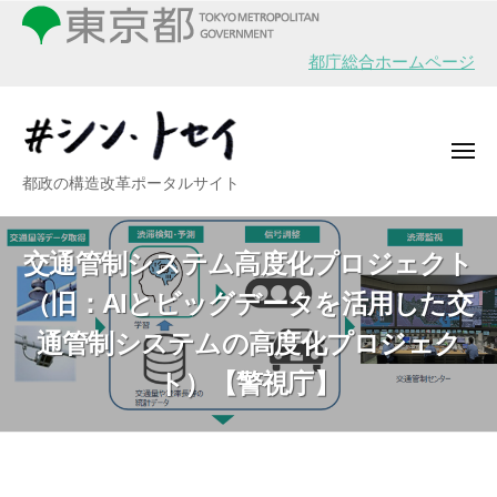
シ
ー
コ
ン
ン
・
都庁総合ホームページ
テ
ト
ン
セ
イ
ツ
メ
へ
ニ
シ
都政の構造改革ポータルサイト
ュ
ス
ー
ン
キ
・
ッ
交通管制システム高度化プロジェクト
ト
プ
（旧：AIとビッグデータを活用した交
セ
イ
通管制システムの高度化プロジェク
ト）【警視庁】