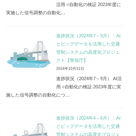
活用 ○自動化の検証 2023年度に
視
実施した信号調整の自動化…
庁】
2026
進捗状況（2024年7～9月）：AI
年
とビッグデータを活用した交通
7
月
管制システムの高度化プロジェ
7
クト【警視庁】
日
2024年10月31日
by
進捗状況（2024年7～9月） AI活
警
用 ○自動化の検証 2023年度に実
視
施した信号調整の自動化につ…
庁
進捗状況（2024年4～6月）：AI
とビッグデータを活用した交通
管制システムの高度化プロジェ