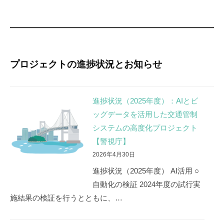
タ
を
活
用
プロジェクトの進捗状況とお知らせ
し
た
進捗状況（2025年度）：AIとビ
交
ッグデータを活用した交通管制
システムの高度化プロジェクト
通
【警視庁】
管
2026年4月30日
制
進捗状況（2025年度） AI活用 ○
自動化の検証 2024年度の試行実
シ
施結果の検証を行うとともに、…
ス