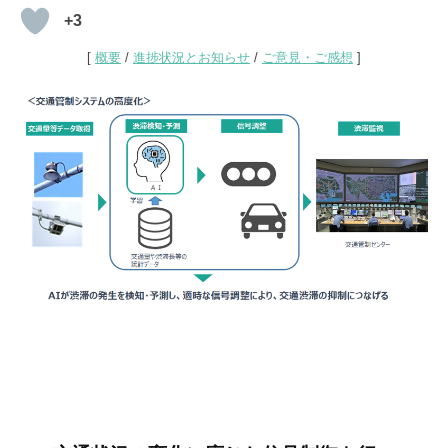
交
+3
通
[
概要
/
進捗状況とお知らせ
/
ご意見・ご感想
]
管
制
シ
ス
テ
ム
高
度
化
プ
ロ