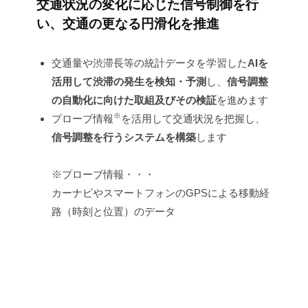
交通状況の変化に応じた信号制御を行
ジ
い、交通の更なる円滑化を推進
ェ
交通量や渋滞長等の統計データを学習した
AIを
ク
活用して渋滞の発生を検知・予測
し、
信号調整
ト
の自動化に向けた取組及びその検証
を進めます
※
（旧：
プローブ情報
を活用して交通状況を把握し、
信号調整を行うシステムを構築
します
AI
と
※プローブ情報・・・
ビ
カーナビやスマートフォンのGPSによる移動経
路（時刻と位置）のデータ
ッ
グ
デ
ー