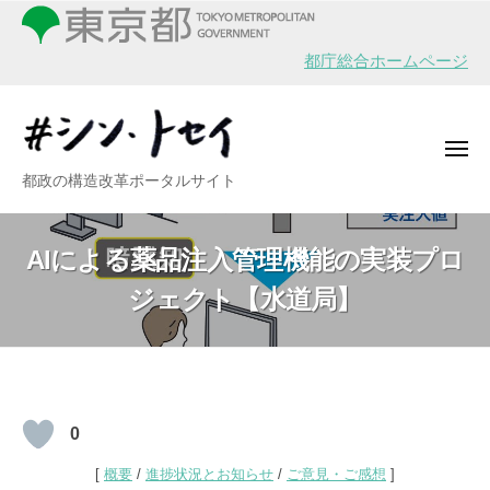
シ
ー
コ
ン
ン
・
都庁総合ホームページ
テ
ト
ン
セ
イ
ツ
メ
へ
ニ
シ
都政の構造改革ポータルサイト
ュ
ス
ー
ン
キ
・
ッ
AIによる薬品注入管理機能の実装プロ
ト
プ
ジェクト【水道局】
セ
イ
AI
0
に
[
概要
/
進捗状況とお知らせ
/
ご意見・ご感想
]