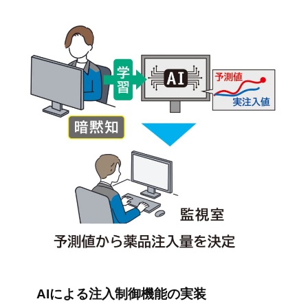
よ
る
薬
品
注
入
管
理
機
能
の
実
AIによる注入制御機能の実装
装