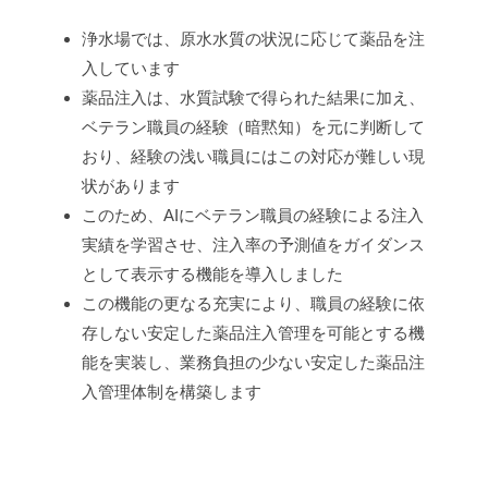
プ
浄水場では、原水水質の状況に応じて薬品を注
入しています
ロ
薬品注入は、水質試験で得られた結果に加え、
ジ
ベテラン職員の経験（暗黙知）を元に判断して
ェ
おり、経験の浅い職員にはこの対応が難しい現
状があります
ク
このため、AIにベテラン職員の経験による注入
ト
実績を学習させ、注入率の予測値をガイダンス
【水
として表示する機能を導入しました
この機能の更なる充実により、職員の経験に依
道
存しない安定した薬品注入管理を可能とする機
局】
能を実装し、業務負担の少ない安定した薬品注
入管理体制を構築します
2026
年
6
月