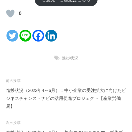
0
進捗状況
投
前の投稿
稿
進捗状況（2022年4～6月）：中小企業の受注拡大に向けたビ
ナ
ジネスチャンス・ナビの活用促進プロジェクト【産業労働
ビ
局】
ゲ
ー
次の投稿
シ