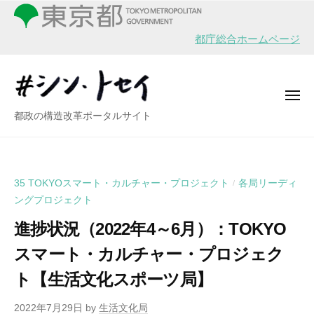
シ
ー
コ
ン
ン
・
都庁総合ホームページ
テ
ト
ン
セ
イ
ツ
メ
へ
ニ
シ
都政の構造改革ポータルサイト
ュ
ス
ー
ン
キ
・
ッ
ト
プ
35 TOKYOスマート・カルチャー・プロジェクト
各局リーディ
/
セ
ングプロジェクト
イ
進捗状況（2022年4～6月）：TOKYO
スマート・カルチャー・プロジェク
ト【生活文化スポーツ局】
2022年7月29日
by
生活文化局