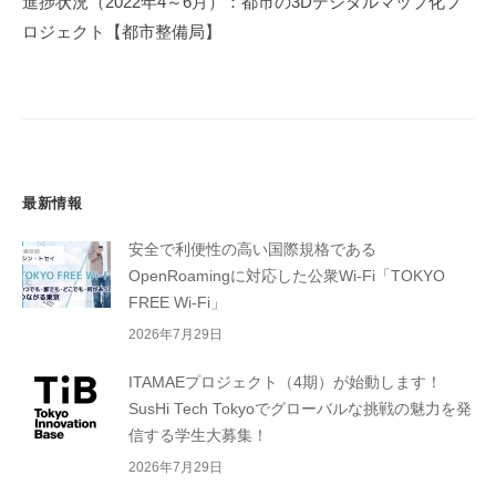
進捗状況（2022年4～6月）：都市の3Dデジタルマップ化プ
ョ
ロジェクト【都市整備局】
ン
最新情報
安全で利便性の高い国際規格である
OpenRoamingに対応した公衆Wi-Fi「TOKYO
FREE Wi-Fi」
2026年7月29日
ITAMAEプロジェクト（4期）が始動します！
SusHi Tech Tokyoでグローバルな挑戦の魅力を発
信する学生大募集！
2026年7月29日