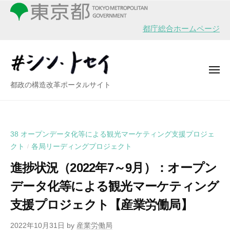
シ
ー
コ
ン
ン
・
都庁総合ホームページ
テ
ト
ン
セ
イ
ツ
メ
へ
ニ
シ
都政の構造改革ポータルサイト
ュ
ス
ー
ン
キ
・
ッ
ト
プ
38 オープンデータ化等による観光マーケティング支援プロジェ
セ
クト
各局リーディングプロジェクト
/
イ
進捗状況（2022年7～9月）：オープン
データ化等による観光マーケティング
支援プロジェクト【産業労働局】
2022年10月31日
by
産業労働局