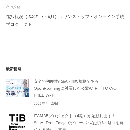
ゲ
次の投稿
ー
進捗状況（2022年7～9月）：ワンストップ・オンライン手続
シ
プロジェクト
ョ
ン
最新情報
安全で利便性の高い国際規格である
OpenRoamingに対応した公衆Wi-Fi「TOKYO
FREE Wi-Fi」
2026年7月29日
ITAMAEプロジェクト（4期）が始動します！
SusHi Tech Tokyoでグローバルな挑戦の魅力を発
信する学生大募集！