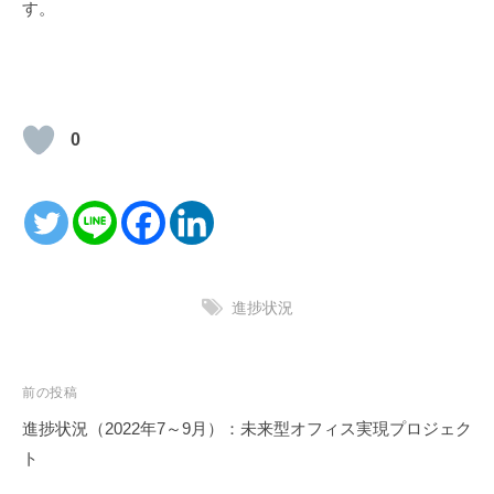
す。
0
進捗状況
投
前の投稿
稿
進捗状況（2022年7～9月）：未来型オフィス実現プロジェク
ナ
ト
ビ