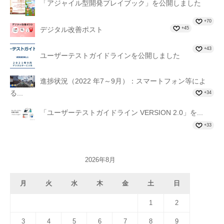
「アジャイル型開発プレイブック」を公開しました
+70
+45
デジタル改善ポスト
+43
ユーザーテストガイドラインを公開しました
進捗状況（2022 年7～9月）：スマートフォン等によ
る...
+34
「ユーザーテストガイドライン VERSION 2.0」を...
+33
2026年8月
月
火
水
木
金
土
日
1
2
3
4
5
6
7
8
9