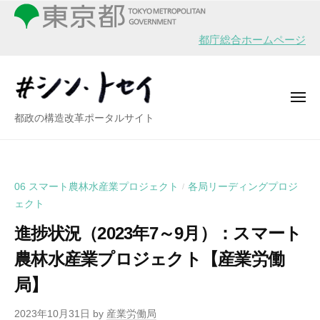
シ
ー
コ
ン
ン
・
都庁総合ホームページ
テ
ト
ン
セ
イ
ツ
メ
へ
ニ
シ
都政の構造改革ポータルサイト
ュ
ス
ー
ン
キ
・
ッ
ト
プ
06 スマート農林水産業プロジェクト
各局リーディングプロジ
/
セ
ェクト
イ
進捗状況（2023年7～9月）：スマート
農林水産業プロジェクト【産業労働
局】
2023年10月31日
by
産業労働局