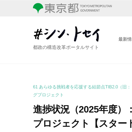
コ
ン
ン
・
テ
ト
ン
セ
ツ
最新情
イ
シ
都政の構造改革ポータルサイト
へ
ン
ス
・
キ
ッ
ト
プ
セ
61 あらゆる挑戦者を応援する結節点TIB2.0（
イ
グプロジェクト
進捗状況（2025年度）
プロジェクト【スター