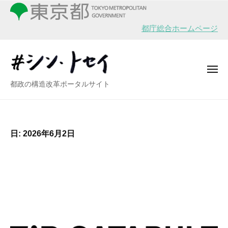
シ
ー
コ
ン
ン
・
都庁総合ホームページ
テ
ト
ン
セ
イ
ツ
メ
へ
ニ
シ
都政の構造改革ポータルサイト
ュ
ス
ー
ン
キ
・
ッ
ト
プ
日:
2026年6月2日
セ
イ