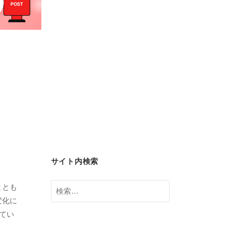
サイト内検索
検
ととも
索:
変化に
てい