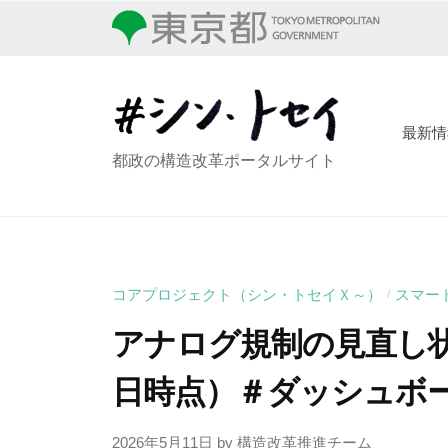
コ
ン
ン
・
テ
ト
ン
セ
ツ
最新情
イ
シ
都政の構造改革ポータルサイト
へ
ン
ス
・
キ
ッ
ト
プ
セ
コアプロジェクト（シン・トセイＸ～）
スマー
/
イ
アナログ規制の見直し状況
日時点）＃ダッシュボ
2026年5月11日
by
構造改革推進チーム