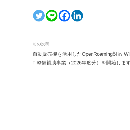
投
前の投稿
稿
自動販売機を活用したOpenRoaming対応 Wi
Fi整備補助事業（2026年度分）を開始しま
ナ
ビ
ゲ
ー
シ
ョ
ン