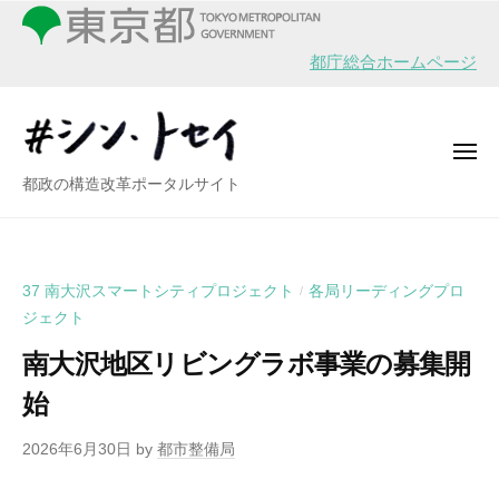
シ
ー
コ
ン
ン
・
都庁総合ホームページ
テ
ト
ン
セ
イ
ツ
メ
へ
ニ
シ
都政の構造改革ポータルサイト
ュ
ス
ー
ン
キ
・
ッ
ト
プ
37 南大沢スマートシティプロジェクト
各局リーディングプロ
/
セ
ジェクト
イ
南大沢地区リビングラボ事業の募集開
始
2026年6月30日
by
都市整備局