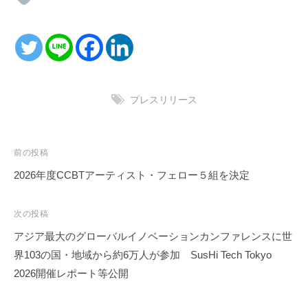
プレスリリース
投
前の投稿
稿
2026年度CCBTアーティスト・フェロー５組を決定
ナ
ビ
次の投稿
ゲ
アジア最大のグローバルイノベーションカンファレンスに世
ー
界103の国・地域から約6万人が参加 SusHi Tech Tokyo
シ
2026開催レポート等公開
ョ