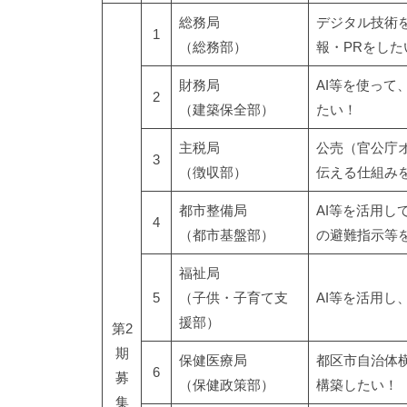
総務局
デジタル技術
1
（総務部）
報・PRをした
財務局
AI等を使っ
2
（建築保全部）
たい！
主税局
公売（官公庁
3
（徴収部）
伝える仕組み
都市整備局
AI等を活用
4
（都市基盤部）
の避難指示等
福祉局
5
（子供・子育て支
AI等を活用
援部）
第2
期
保健医療局
都区市自治体
6
募
（保健政策部）
構築したい！
集