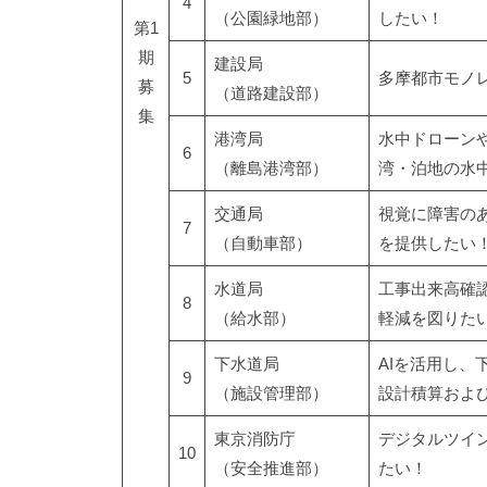
4
（公園緑地部）
したい！
第1
期
建設局
5
多摩都市モノ
募
（道路建設部）
集
港湾局
水中ドローン
6
（離島港湾部）
湾・泊地の水
交通局
視覚に障害の
7
（自動車部）
を提供したい
水道局
工事出来高確
8
（給水部）
軽減を図りた
下水道局
AIを活用し
9
（施設管理部）
設計積算およ
東京消防庁
デジタルツイ
10
（安全推進部）
たい！