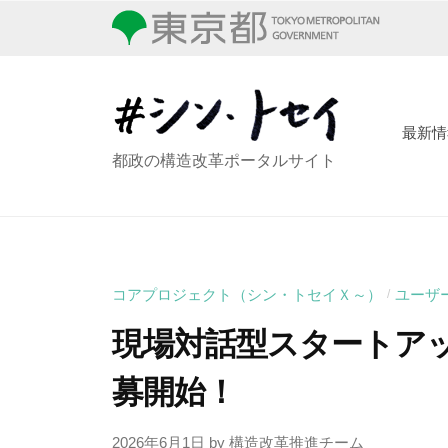
コ
ン
ン
・
テ
ト
ン
セ
ツ
最新情
イ
シ
都政の構造改革ポータルサイト
へ
ン
ス
・
キ
ッ
ト
プ
セ
コアプロジェクト（シン・トセイＸ～）
ユーザ
/
イ
現場対話型スタートア
募開始！
2026年6月1日
by
構造改革推進チーム