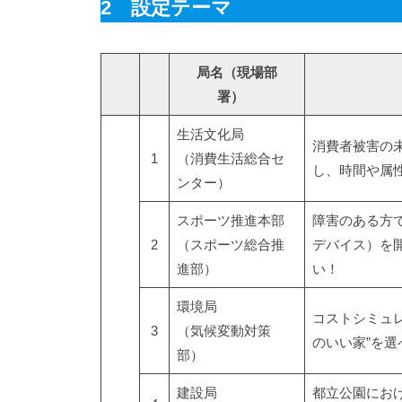
2 設定テーマ
局名（現場部
署）
生活文化局
消費者被害の
1
（消費生活総合セ
し、時間や属
ンター）
スポーツ推進本部
障害のある方
2
（スポーツ総合推
デバイス）を
進部）
い！
環境局
コストシミュ
3
（気候変動対策
のいい家”を
部）
建設局
都立公園にお