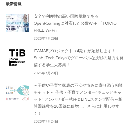
最新情報
安全で利便性の高い国際規格である
OpenRoamingに対応した公衆Wi-Fi「TOKYO
FREE Wi-Fi」
2026年7月29日
ITAMAEプロジェクト（4期）が始動します！
SusHi Tech Tokyoでグローバルな挑戦の魅力を発
信する学生大募集！
2026年7月29日
～子供や子育て家庭の不安や悩みに寄り添う相談
チャット～ 子供・子育てメンター“ギュッとチャ
ット” アンバサダー就任＆LINEスタンプ配信～相
談回線数を20回線に倍増し、さらに利用しやす
く！
2026年7月24日