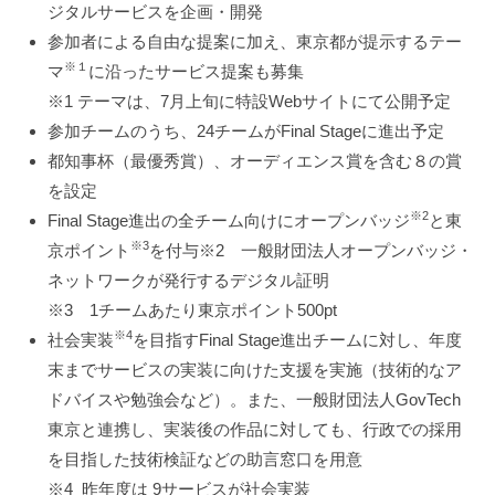
ジタルサービスを企画・開発
参加者による自由な提案に加え、東京都が提示するテー
※１
マ
に沿ったサービス提案も募集
※1 テーマは、7月上旬に特設Webサイトにて公開予定
参加チームのうち、24チームがFinal Stageに進出予定
都知事杯（最優秀賞）、オーディエンス賞を含む８の賞
を設定
※2
Final Stage進出の全チーム向けにオープンバッジ
と東
※3
京ポイント
を付与※2 一般財団法人オープンバッジ・
ネットワークが発行するデジタル証明
※3 1チームあたり東京ポイント500pt
※4
社会実装
を目指すFinal Stage進出チームに対し、年度
末までサービスの実装に向けた支援を実施（技術的なア
ドバイスや勉強会など）。また、一般財団法人GovTech
東京と連携し、実装後の作品に対しても、行政での採用
を目指した技術検証などの助言窓口を用意
※4 昨年度は 9サービスが社会実装