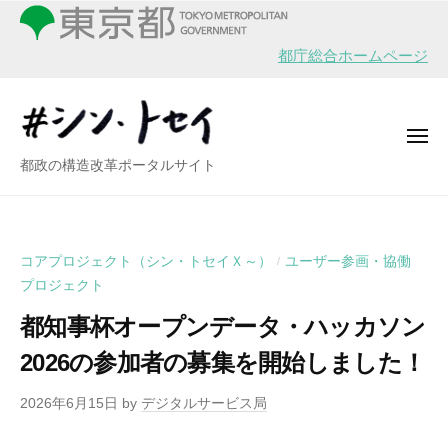
シ
ー
コ
ン
ン
・
都庁総合ホームページ
テ
ト
ン
セ
イ
ツ
メ
へ
ニ
シ
都政の構造改革ポータルサイト
ュ
ス
ー
ン
キ
・
ッ
ト
プ
コアプロジェクト（シン・トセイＸ～）
ユーザー参画・協働
/
セ
プロジェクト
イ
都知事杯オープンデータ・ハッカソン
2026の参加者の募集を開始しました！
2026年6月15日
by
デジタルサービス局