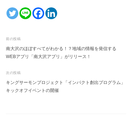
投
前の投稿
稿
南大沢のほぼすべてがわかる！？地域の情報を発信する
ナ
WEBアプリ「南大沢アプリ」がリリース！
ビ
ゲ
次の投稿
ー
キングサーモンプロジェクト「インパクト創出プログラム」
シ
キックオフイベントの開催
ョ
ン