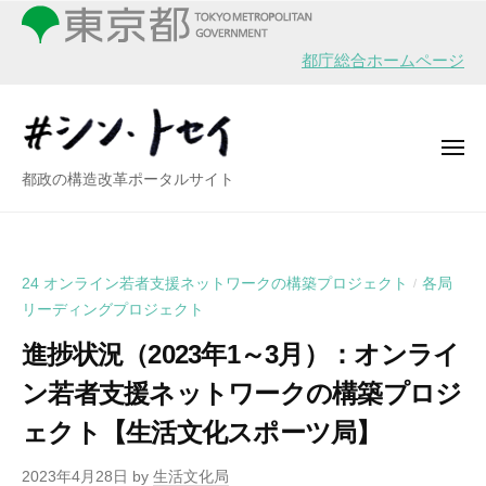
シ
ー
コ
ン
ン
・
都庁総合ホームページ
テ
ト
ン
セ
イ
ツ
メ
へ
ニ
シ
都政の構造改革ポータルサイト
ュ
ス
ー
ン
キ
・
ッ
ト
プ
24 オンライン若者支援ネットワークの構築プロジェクト
各局
/
セ
リーディングプロジェクト
イ
進捗状況（2023年1～3月）：オンライ
ン若者支援ネットワークの構築プロジ
ェクト【生活文化スポーツ局】
2023年4月28日
by
生活文化局